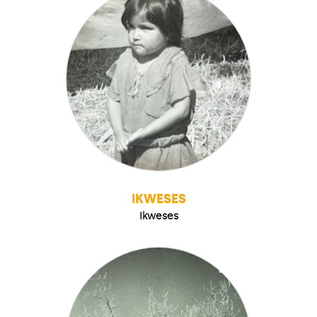
IKWESES
Ikweses