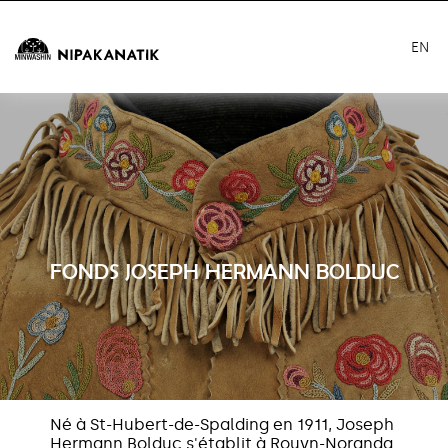
EN
FONDS JOSEPH HERMANN BOLDUC
Né à St-Hubert-de-Spalding en 1911, Joseph
Hermann Bolduc s'établit à Rouyn-Noranda