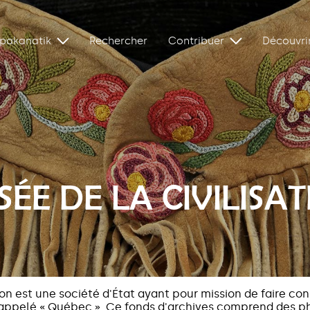
ipakanatik
Rechercher
Contribuer
Découvri
ÉE DE LA CIVILISA
on est une société d'État ayant pour mission de faire conn
 appelé « Québec ». Ce fonds d'archives comprend des ph