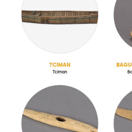
TCIMAN
BAGU
Tciman
Ba