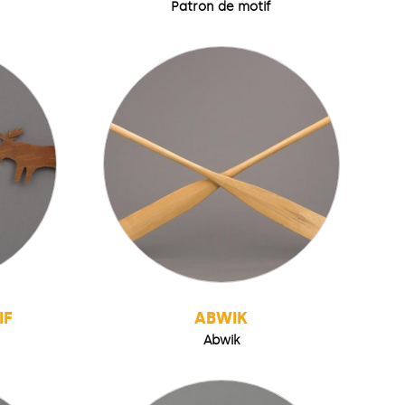
Patron de motif
IF
ABWIK
Abwik