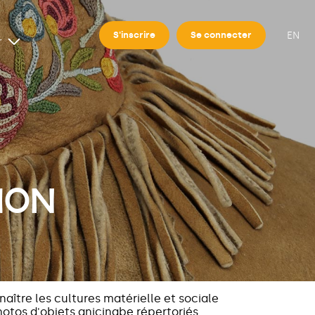
EN
S'inscrire
Se connecter
r
TION
aître les cultures matérielle et sociale
otos d'objets anicinabe répertoriés