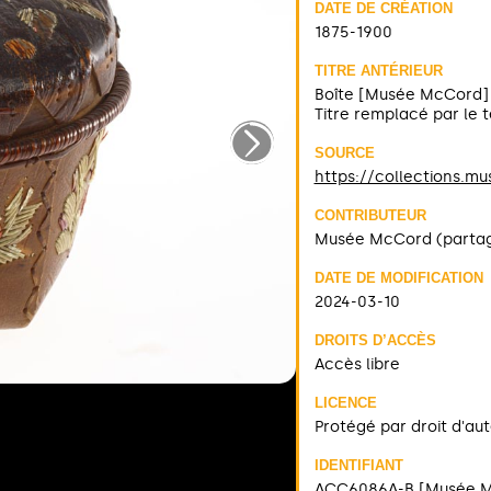
DATE DE CRÉATION
1875-1900
TITRE ANTÉRIEUR
Boîte [Musée McCord]
Titre remplacé par le
SOURCE
https://collections.m
CONTRIBUTEUR
Musée McCord (parta
DATE DE MODIFICATION
2024-03-10
DROITS D’ACCÈS
Accès libre
LICENCE
Protégé par droit d'au
IDENTIFIANT
ACC6086A-B [Musée 