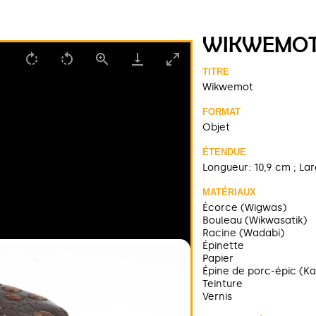
WIKWEMO
TITRE
Wikwemot
FORMAT
Objet
ÉTENDUE
Longueur: 10,9 cm ; Lar
MATÉRIAUX
Écorce (Wigwas)
Bouleau (Wikwasatik)
Racine (Wadabi)
Épinette
Papier
Épine de porc-épic (Ka
Teinture
Vernis