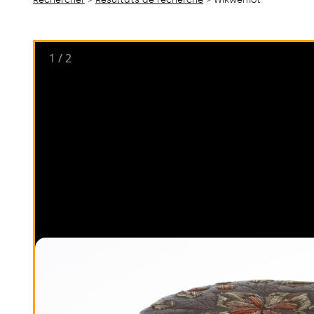
1
/
2