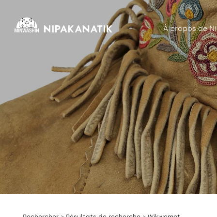
À propos de N
Rechercher
>
Résultats de recherche
> Wikwemot