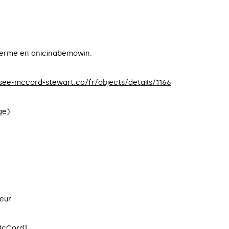
 terme en anicinabemowin.
usee-mccord-stewart.ca/fr/objects/details/1166
ge)
teur
McCord]