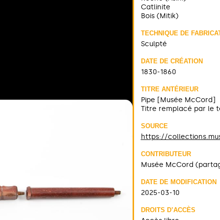
Catlinite
Bois (Mitik)
TECHNIQUE DE FABRICA
Sculpté
DATE DE CRÉATION
1830-1860
TITRE ANTÉRIEUR
Pipe [Musée McCord]
Titre remplacé par le
SOURCE
https://collections.m
CONTRIBUTEUR
Musée McCord (parta
DATE DE MODIFICATION
2025-03-10
DROITS D’ACCÈS