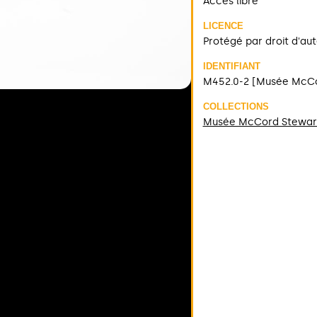
Accès libre
LICENCE
Protégé par droit d'au
IDENTIFIANT
M452.0-2 [Musée McC
COLLECTIONS
Musée McCord Stewar