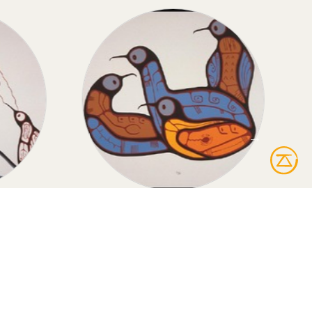
THER
HUARDS
r
Huards