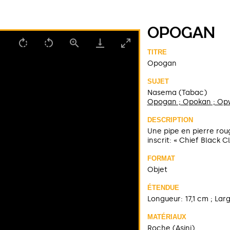
OPOGAN
TITRE
Opogan
SUJET
Nasema (Tabac)
Opogan ; Opokan ; Op
DESCRIPTION
Une pipe en pierre rou
inscrit: « Chief Black C
FORMAT
Objet
ÉTENDUE
Longueur: 17,1 cm ; Lar
MATÉRIAUX
Roche (Asini)