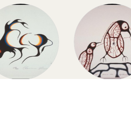
BUFFALO
THUNDERBIRD MO
Buffalo
Thunderbird Mothe