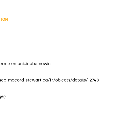
TION
 terme en anicinabemowin.
usee-mccord-stewart.ca/fr/objects/details/12748
ge)