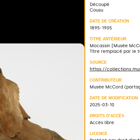
Découpé
Cousu
DATE DE CRÉATION
1895-1905
TITRE ANTÉRIEUR
Mocassin [Musée McC
Titre remplacé par le
SOURCE
https://collections.m
CONTRIBUTEUR
Musée McCord (parta
DATE DE MODIFICATION
2025-03-10
DROITS D’ACCÈS
Accès libre
LICENCE