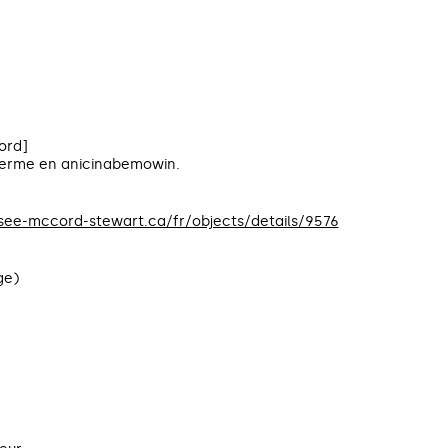
ord]
 terme en anicinabemowin.
usee-mccord-stewart.ca/fr/objects/details/9576
ge)