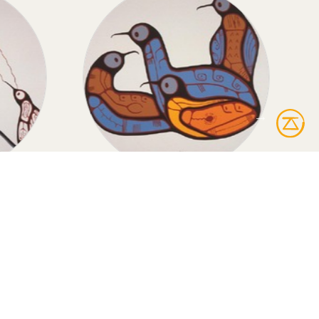
THER
HUARDS
r
Huards