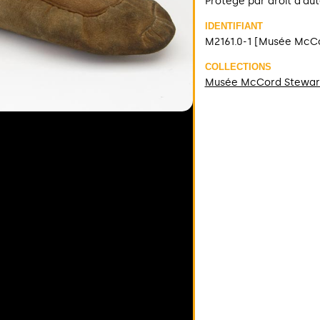
Protégé par droit d'au
IDENTIFIANT
M2161.0-1 [Musée McC
COLLECTIONS
Musée McCord Stewar