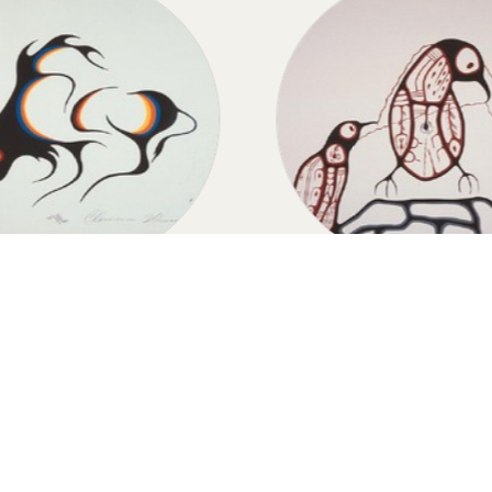
BUFFALO
THUNDERBIRD MO
Buffalo
Thunderbird Mothe