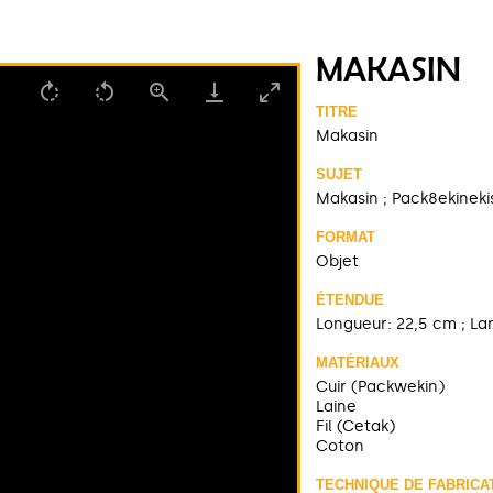
MAKASIN
TITRE
Makasin
SUJET
Makasin ; Pack8ekinekis
FORMAT
Objet
ÉTENDUE
Longueur: 22,5 cm ; Lar
MATÉRIAUX
Cuir (Packwekin)
Laine
Fil (Cetak)
Coton
TECHNIQUE DE FABRICA