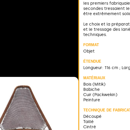
les premiers fabriquaie
secondes tressaient le
être extrêmement solid
Le choix et la préparat
et le tressage des lan
techniques.
FORMAT
Objet
ÉTENDUE
Longueur: 116 cm ; Lar
MATÉRIAUX
Bois (Mitik)
Babiche
Cuir (Packwekin)
Peinture
TECHNIQUE DE FABRICA
Découpé
Taillé
Cintré