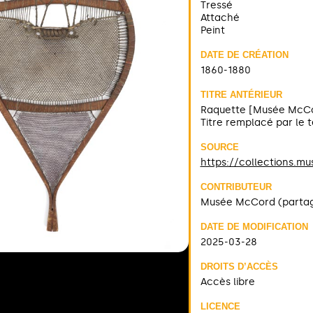
Tressé
Attaché
Peint
DATE DE CRÉATION
1860-1880
TITRE ANTÉRIEUR
Raquette [Musée McC
Titre remplacé par le
SOURCE
https://collections.m
CONTRIBUTEUR
Musée McCord (parta
DATE DE MODIFICATION
2025-03-28
DROITS D’ACCÈS
Accès libre
LICENCE