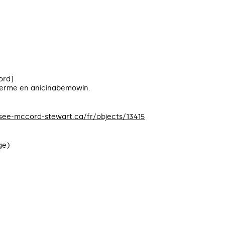
ord]
 terme en anicinabemowin.
usee-mccord-stewart.ca/fr/objects/13415
ge)