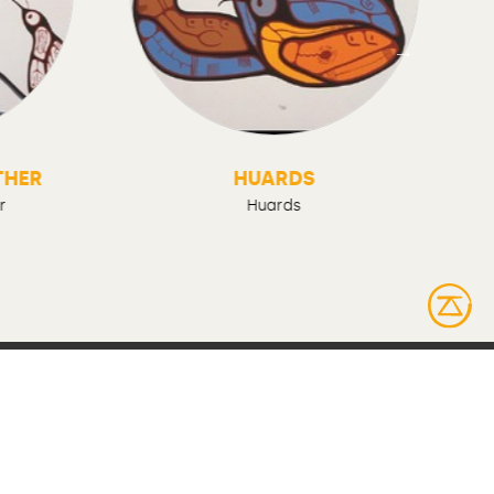
THER
HUARDS
r
Huards