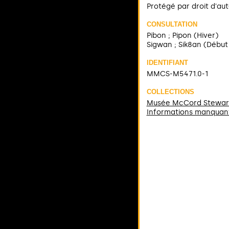
Protégé par droit d'au
CONSULTATION
Pibon ; Pipon (Hiver)
Sigwan ; Sik8an (Début
IDENTIFIANT
MMCS-M5471.0-1
COLLECTIONS
Musée McCord Stewar
Informations manquan