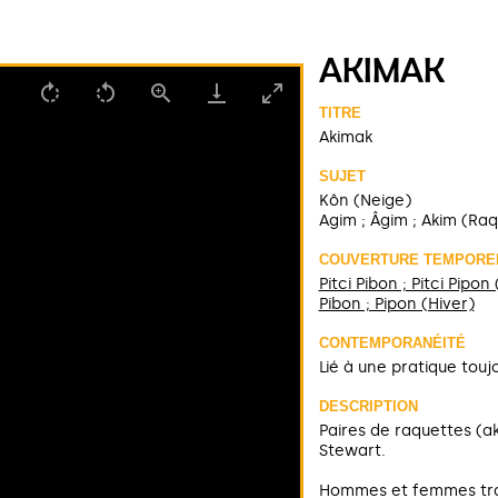
AKIMAK
TITRE
Akimak
SUJET
Kôn (Neige)
Agim ; Âgim ; Akim (Ra
COUVERTURE TEMPORE
Pitci Pibon ; Pitci Pipon
Pibon ; Pipon (Hiver)
CONTEMPORANÉITÉ
Lié à une pratique touj
DESCRIPTION
Paires de raquettes (
Stewart.
Hommes et femmes trav