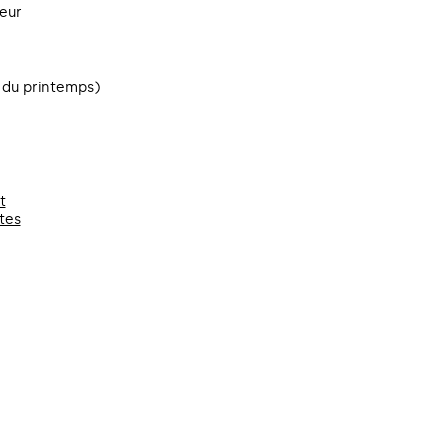
teur
 du printemps)
t
tes