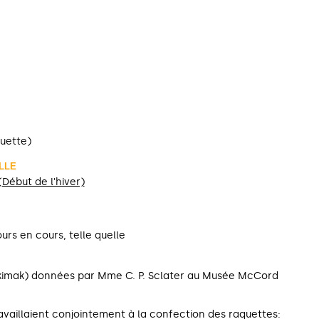
quette)
LLE
 (Début de l'hiver)
ours en cours, telle quelle
akimak) données par Mme C. P. Sclater au Musée McCord
aillaient conjointement à la confection des raquettes: