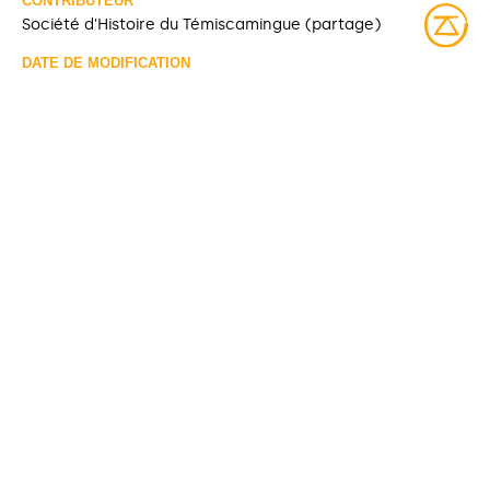
CONTRIBUTEUR
Société d'Histoire du Témiscamingue (partage)
DATE DE MODIFICATION
2025-03-26
DROITS D’ACCÈS
Accès libre
LICENCE
Protégé par droit d'auteur
IDENTIFIANT
SHT-PH15-1-1
COLLECTIONS
Informations manquantes
Fonds Hunter's Point Opémican