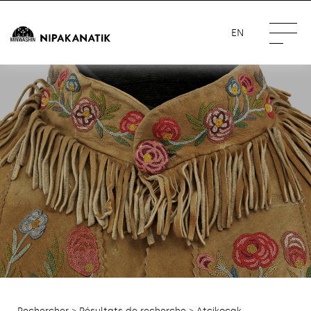
EN
Rechercher
>
Résultats de recherche
> Atcikocak