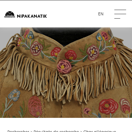
EN
Rechercher
>
Résultats de recherche
> Char allégorique