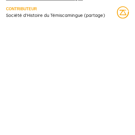
CONTRIBUTEUR
Société d'Histoire du Témiscamingue (partage)
DATE DE MODIFICATION
2025-03-10
DROITS D’ACCÈS
Accès libre
LICENCE
Protégé par droit d'auteur
IDENTIFIANT
SHT-PH3-8-2
COLLECTIONS
Informations manquantes
Fonds Société d'Histoire du Témiscamingue