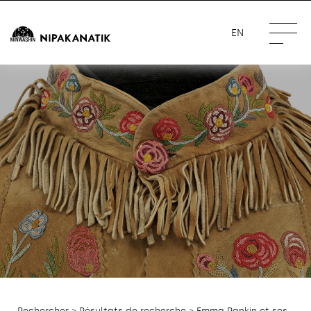
EN
Rechercher
>
Résultats de recherche
> Emma Rankin et ses