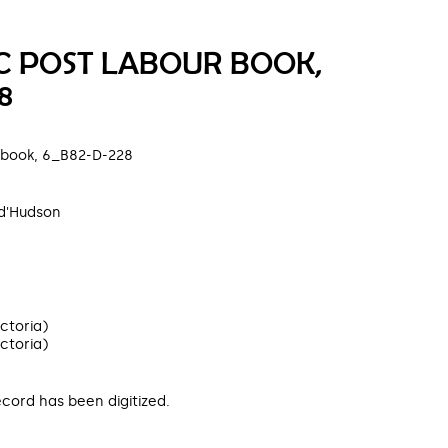
 POST LABOUR BOOK,
8
 book, 6_B82-D-228
d'Hudson
ictoria)
ictoria)
ecord has been digitized.