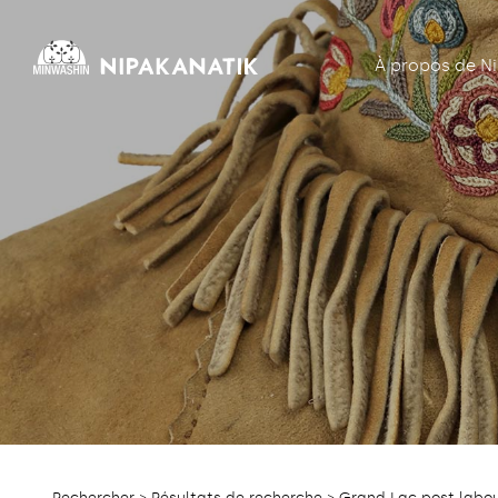
À propos de N
Rechercher
>
Résultats de recherche
> Grand Lac post labou