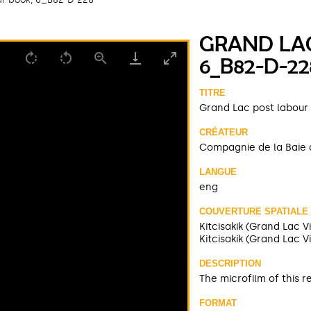
GRAND LAC
6_B82-D-22
TITRE
Grand Lac post labour
CRÉATEUR
Compagnie de la Baie 
LANGUE
eng
COUVERTURE SPATIALE
Kitcisakik (Grand Lac V
Kitcisakik (Grand Lac V
DESCRIPTION
The microfilm of this r
FORMAT