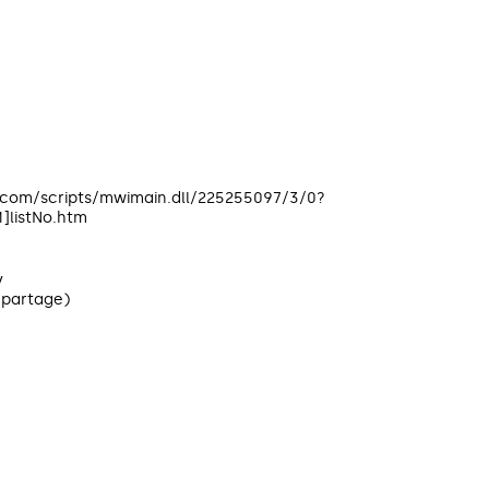
c.com/scripts/mwimain.dll/225255097/3/0?
listNo.htm
y
(partage)