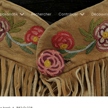
ipakanatik
Rechercher
Contribuer
Découvri
r book, 6_B82-D-228