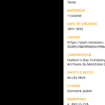
Texte
MATÉRIAUX
1 volume
DATE DE CRÉATION
1891-1892
SOURCE
https://pam.minisisin
SEARCH&ERRMSG=[PAM]
CONTRIBUTEUR
Hudson's Bay Compan
Archives du Manitoba 
DROITS D’ACCÈS
Accès libre
LICENCE
Domaine public
IDENTIFIANT
6_B82-D-228