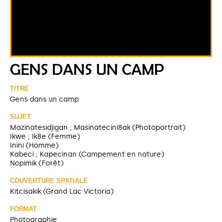
GENS DANS UN CAMP
TITRE
Gens dans un camp
SUJET
Mazinatesidjigan ; Masinatecini8ak (Photoportrait)
Ikwe ; Ik8e (Femme)
Inini (Homme)
Kabeci ; Kapecinan (Campement en nature)
Nopimik (Forêt)
COUVERTURE SPATIALE
Kitcisakik (Grand Lac Victoria)
FORMAT
Photographie