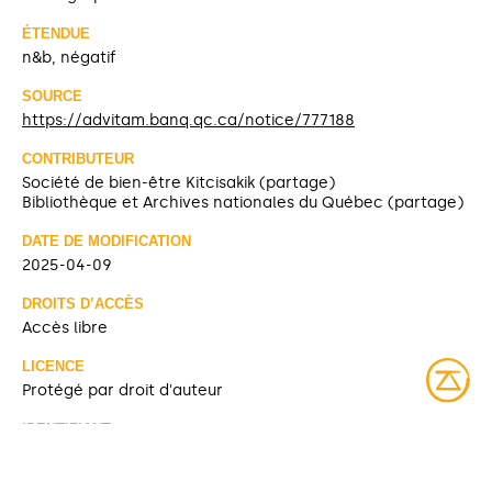
ÉTENDUE
n&b, négatif
SOURCE
https://advitam.banq.qc.ca/notice/777188
CONTRIBUTEUR
Société de bien-être Kitcisakik (partage)
Bibliothèque et Archives nationales du Québec (partage)
DATE DE MODIFICATION
2025-04-09
DROITS D’ACCÈS
Accès libre
LICENCE
Protégé par droit d'auteur
IDENTIFIANT
08Y_P185PDD173 [Bibliothèque et Archives nationales du
Québec]