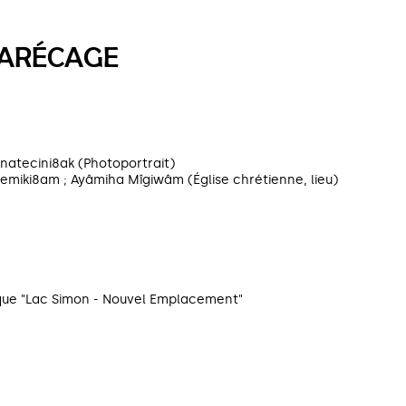
MARÉCAGE
inatecini8ak (Photoportrait)
emiki8am ; Ayâmiha Mîgiwâm (Église chrétienne, lieu)
ique "Lac Simon - Nouvel Emplacement"