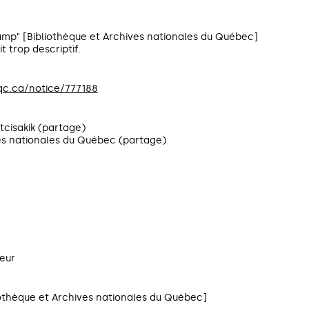
mp" [Bibliothèque et Archives nationales du Québec]
it trop descriptif.
qc.ca/notice/777188
tcisakik (partage)
es nationales du Québec (partage)
teur
othèque et Archives nationales du Québec]