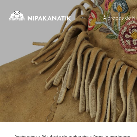
À propos de N
Rechercher
>
Résultats de recherche
> Dans le marécage