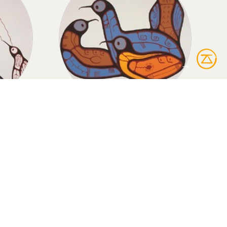
THER
HUARDS
r
Huards