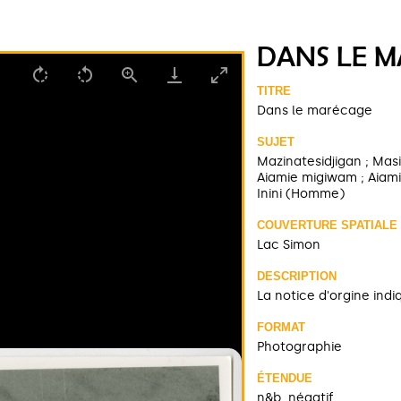
DANS LE 
TITRE
Dans le marécage
SUJET
Mazinatesidjigan ; Mas
Aiamie migiwam ; Aiami
Inini (Homme)
COUVERTURE SPATIALE
Lac Simon
DESCRIPTION
La notice d'orgine ind
FORMAT
Photographie
ÉTENDUE
n&b, négatif