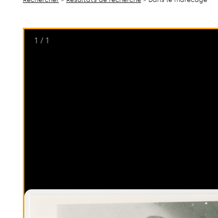
1
/
1