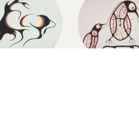
BUFFALO
THUNDERBIRD MO
Buffalo
Thunderbird Mothe