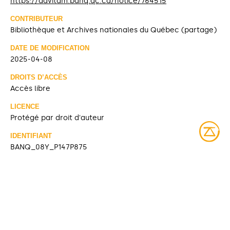
https://advitam.banq.qc.ca/notice/764515
CONTRIBUTEUR
Bibliothèque et Archives nationales du Québec (partage)
DATE DE MODIFICATION
2025-04-08
DROITS D’ACCÈS
Accès libre
LICENCE
Protégé par droit d'auteur
IDENTIFIANT
BANQ_08Y_P147P875
COLLECTIONS
Fonds Louis-Roger Lafleur
Bibliothèque et Archives nationales du Québec