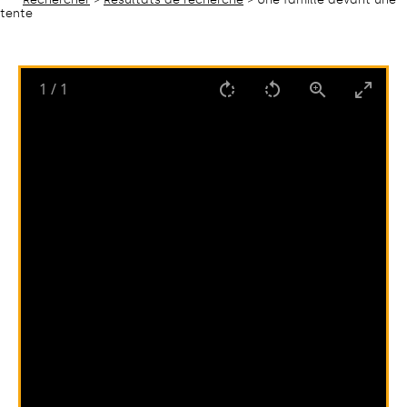
tente
1
/
1