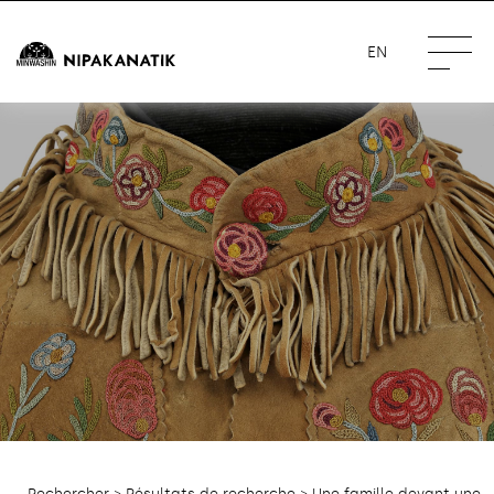
EN
Rechercher
>
Résultats de recherche
> Une famille devant une