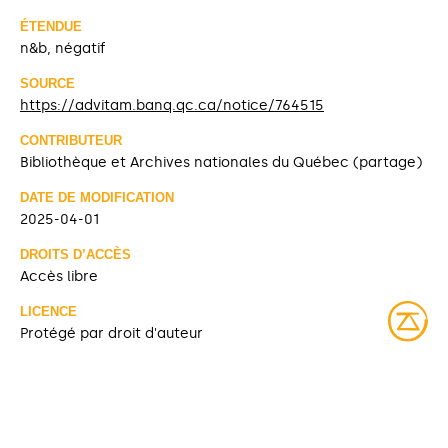
ÉTENDUE
n&b, négatif
SOURCE
https://advitam.banq.qc.ca/notice/764515
CONTRIBUTEUR
Bibliothèque et Archives nationales du Québec (partage)
DATE DE MODIFICATION
2025-04-01
DROITS D’ACCÈS
Accès libre
LICENCE
Protégé par droit d'auteur
IDENTIFIANT
BANQ_08Y_P147P894
COLLECTIONS
Fonds Louis-Roger Lafleur