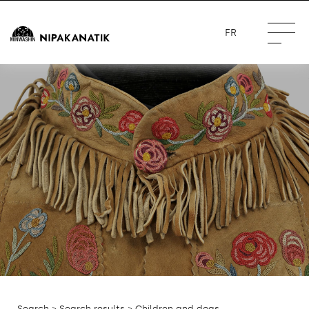
FR
Search
>
Search results
> Children and dogs