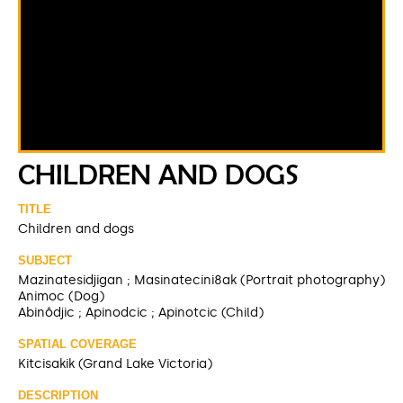
CHILDREN AND DOGS
TITLE
Children and dogs
SUBJECT
Mazinatesidjigan ; Masinatecini8ak (Portrait photography)
Animoc (Dog)
Abinôdjic ; Apinodcic ; Apinotcic (Child)
SPATIAL COVERAGE
Kitcisakik (Grand Lake Victoria)
DESCRIPTION